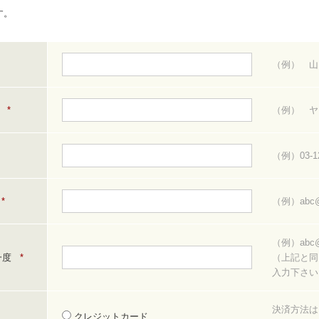
す。
（例） 山
)
*
（例） ヤ
（例）03-12
*
（例）abc@
（例）abc@
一度
*
（上記と同
入力下さい
決済方法は
クレジットカード