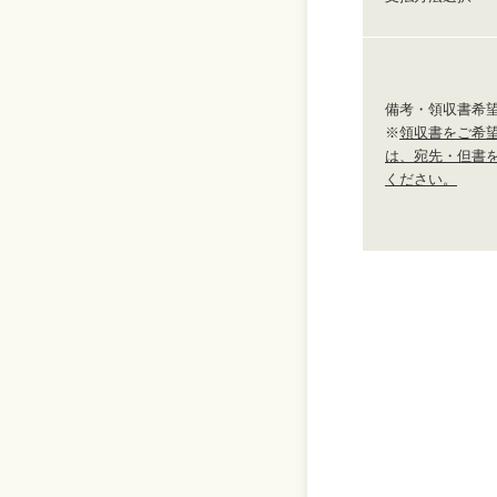
備考・領収書希
※
領収書をご希
は、宛先・但書
ください。