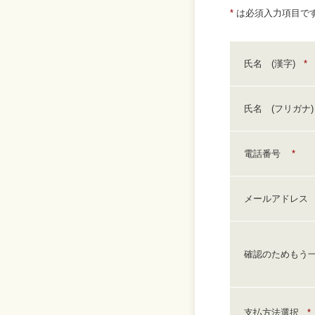
*
は必須入力項目で
氏名 (漢字)
*
氏名 (フリガナ
電話番号
*
メールアドレス
確認のためもう
支払方法選択
*