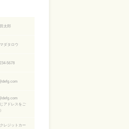
田太郎
マダタロウ
34-5678
defg.com
defg.com
じアドレスをご
）
クレジットカー