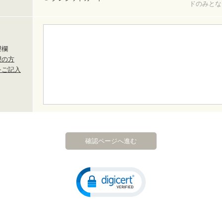
ドのみとな
望欄
望の方
をご記入