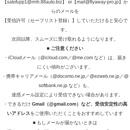
【satofujip1@rmh.88auto.biz】 or
【mail@flyaway-pro.jp】か
らのメールを
【受信許可（セーフリスト登録）】していただけると安心で
す。
次回以降、スムーズに受け取れるようになります。
■
ご注意ください
・iCloudメール（@icloud.com／@me.com など）は、届き
にくい傾向がございます。
・携帯キャリアメール（@docomo.ne.jp／@ezweb.ne.jp／@
softbank.ne.jp など）も、
迷惑メール設定により受信できない場合があります。
・できるだけ
Gmail（@gmail.com）など、受信安定性の高
いアドレス
をご使用いただくことをおすすめしています
■ もしメールが届かないときは