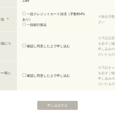
13時
一括クレジットカード決済（手数料4%
※振込手数
方法
*
あり）
さい
一括銀行振込
※下記注意
事項につ
を必ずご確
確認し同意した上で申し込む
申し込みの
だいたもの
※下記キャ
シー等に
を必ずご確
確認し同意した上で申し込む
申し込みの
だいたもの