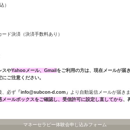
税込）
カード決済（決済手数料あり）
意
レスや
Yahooメール、Gmail
をご利用の方は、現在メールが届
定にご注意ください。
後、必ず
「info@subcon-d.com」
より自動返信メールが届き
惑メールボックスをご確認し、受信許可に設定し直してから
、
​​​​マネーセラピー体験会申し込みフォーム