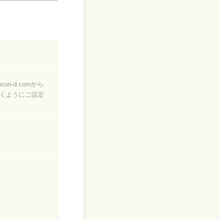
bcon-d.comから
くようにご設定