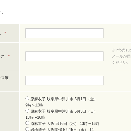
す。
ム
*
※info@su
レス
*
メールが届
ください。
レス確
原麻衣子 岐阜県中津川市 5月1日（金）
9時〜12時
原麻衣子 岐阜県中津川市 5月3日（日）
13時〜16時
原麻衣子 大阪 5月6日（水） 13時〜16時
岩橋清子 大阪開催 5月15日（金） 14