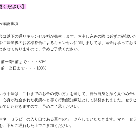
認ください】
/確認事項
会は以下の通りキャンセル料が発生します。お申し込みの際は必ずご確認い
やご決済後のお客様都合によるキャンセルに関しましては、返金は承ってお
とさせておりますので、予めご了承ください。
前ー3日前まで・・・50%
前ー当日まで・・・100%
いう手法は「これまでのお金の使い方」を通して、自分自身と深く見つめ合
、心身が統合された状態へと導く行動認知療法として開発されました。セラ
めていただきますので、予めご了承ください。
マネーセラピーの入り口である基本のワークをしていただきます。マネーセ
を、予めご理解した上でご参加ください。