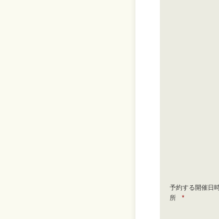
予約する開催日
所
*