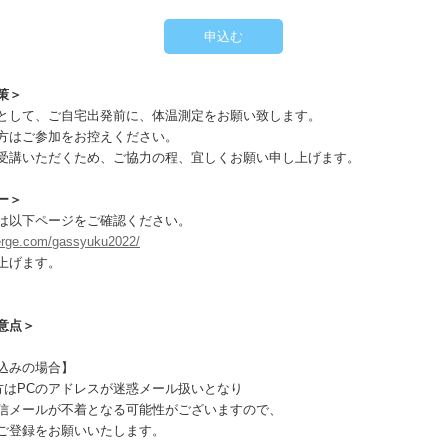
策＞
として、ご自宅出発前に、体温測定をお願い致します。
方はご参加をお控えください。
受講いただくため、ご協力の程、宜しくお願い申し上げます。
ー＞
は以下ページをご確認ください。
ierge.com/gassyuku2022/
上げます。
意点＞
込みの場合】
の方はPCのアドレスが迷惑メール扱いとなり
信メールが不着となる可能性がございますので、
ご登録をお願いいたします。