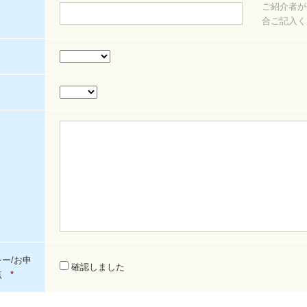
ご紹介者が
合ご記入く
ー/お申
確認しました
点
*