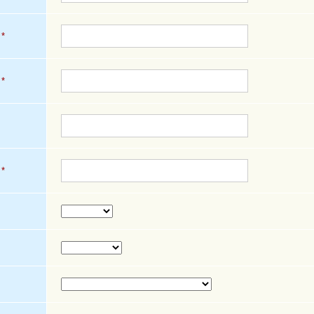
*
*
*