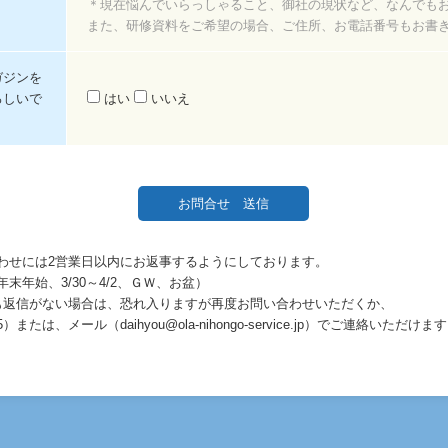
＊現在悩んでいらっしゃること、御社の現状など、なんでも
また、研修資料をご希望の場合、ご住所、お電話番号もお書
ガジンを
ろしいで
はい
いいえ
わせには2営業日以内にお返事するようにしております。
末年始、3/30～4/2、ＧＷ、お盆）
も返信がない場合は、恐れ入りますが再度お問い合わせいただくか、
565）または、メール（daihyou@ola-nihongo-service.jp）でご連絡いた