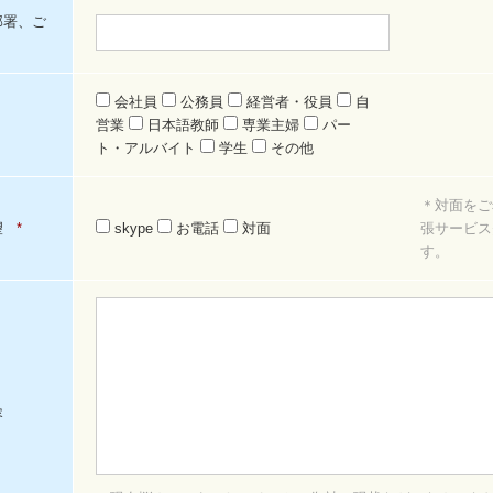
部署、ご
会社員
公務員
経営者・役員
自
営業
日本語教師
専業主婦
パー
ト・アルバイト
学生
その他
＊対面をご
望
*
skype
お電話
対面
張サービス
す。
容